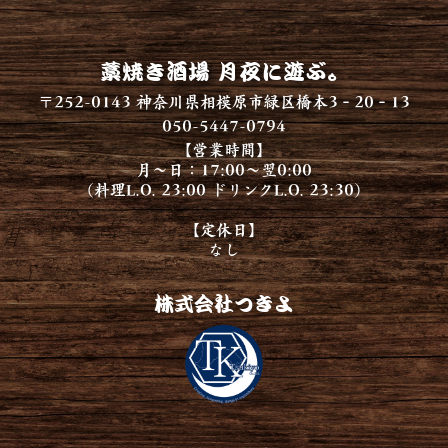
藁焼き酒場 月夜に遊ぶ。
〒252-0143 神奈川県相模原市緑区橋本3‐20‐13
050-5447-0794
【営業時間】
月～日：17:00～翌0:00
（料理L.O. 23:00 ドリンクL.O. 23:30）
【定休日】
なし
株式会社つきよ