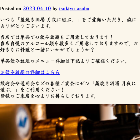
Posted on
2023.04.10
by
tsukiyo-asobu
いつも「藁焼き酒場 月夜に遊ぶ。」をご愛顧いただき、誠に
ありがとうございます。
当店では単品での飲み放題もご用意しております！
当店自慢のアルコール類を数多くご用意しておりますので、お
好きなお料理と一緒にいかがでしょうか？
単品飲み放題のメニュー詳細は下記よりご確認ください。
≫飲み放題の詳細はこちら
歓迎会や送別会などの各種ご宴会にぜひ「藁焼き酒場 月夜に
遊ぶ。」をご利用ください！
皆様のご来店を心よりお待ちしております。